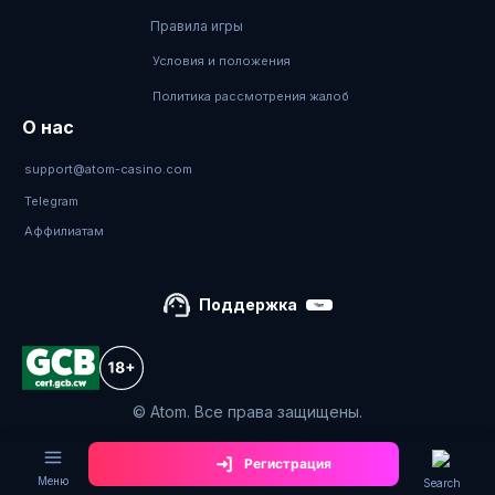
Правила игры
Условия и положения
Политика рассмотрения жалоб
О нас
support@atom-casino.com
Telegram
Аффилиатам
Поддержка
© Atom. Все права защищены.
Меню
Search