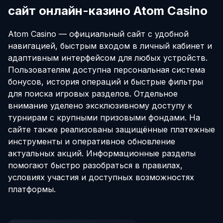
сайт онлайн-казино Atom Casino
Atom Casino — официальный сайт с удобной
навигацией, быстрым входом в личный кабинет и
адаптивным интерфейсом для любых устройств.
Пользователям доступна персональная система
бонусов, история операций и быстрые фильтры
для поиска игровых разделов. Отдельное
внимание уделено эксклюзивному доступу к
турнирам с крупными призовыми фондами. На
сайте также реализованы защищённые платежные
инструменты и оперативное обновление
актуальных акций. Информационные разделы
помогают быстро разобраться в правилах,
условиях участия и доступных возможностях
платформы.