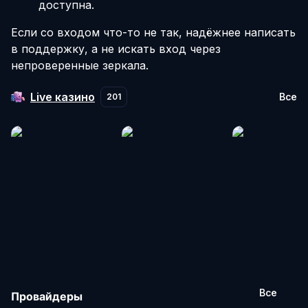
доступна.
Если со входом что-то не так, надёжнее написать
в поддержку, а не искать вход через
непроверенные зеркала.
Live казино
Все
201
Все
Провайдеры