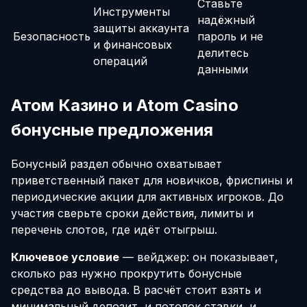
Ставьте
Инструменты
надёжный
защиты аккаунта
Безопасность
пароль и не
и финансовых
делитесь
операций
данными
Атом Казино и Atom Casino
бонусные предложения
Бонусный раздел обычно охватывает
приветственный пакет для новичков, фриспины и
периодические акции для активных игроков. До
участия сверьте сроки действия, лимиты и
перечень слотов, где идёт отыгрыш.
Ключевое условие
— вейджер: он показывает,
сколько раз нужно прокрутить бонусные
средства до вывода. В расчёт стоит взять и
минимальный депозит, и потолок ставки, и