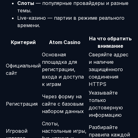
Слоты
— популярные провайдеры и разные
темы.
Live-казино
— партии в режиме реального
времени.
На что обратить
Критерий
Atom Casino
внимание
Основная
Сверяйте адрес
площадка для
и наличие
Официальный
регистрации,
защищённого
сайт
входа и доступа
соединения
к играм
HTTPS
Указывайте
Через форму на
только
Регистрация
сайте с базовым
достоверную
набором данных
информацию
Слоты,
Разбирайте
Игровой
настольные игры,
правила каждой