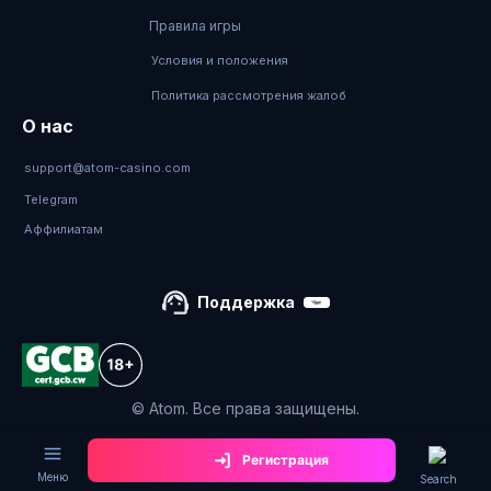
Правила игры
Условия и положения
Политика рассмотрения жалоб
О нас
support@atom-casino.com
Telegram
Аффилиатам
Поддержка
© Atom. Все права защищены.
Меню
Search