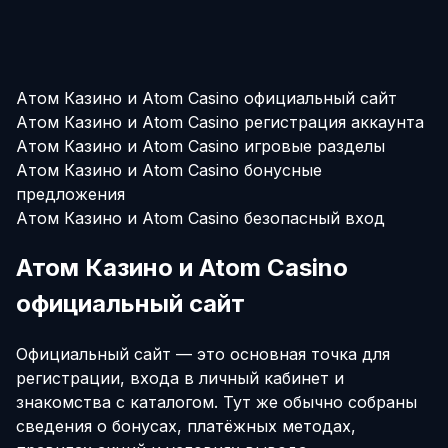
Атом Казино и Atom Casino официальный сайт
Атом Казино и Atom Casino регистрация аккаунта
Атом Казино и Atom Casino игровые разделы
Атом Казино и Atom Casino бонусные
предложения
Атом Казино и Atom Casino безопасный вход
Атом Казино и Atom Casino
официальный сайт
Официальный сайт — это основная точка для
регистрации, входа в личный кабинет и
знакомства с каталогом. Тут же обычно собраны
сведения о бонусах, платёжных методах,