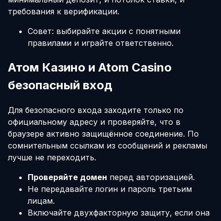
требования к верификации.
Совет:
выбирайте акции с понятными
правилами и играйте ответственно.
Атом Казино и Atom Casino
безопасный вход
Для безопасного входа заходите только по
официальному адресу и проверяйте, что в
браузере активно защищённое соединение. По
сомнительным ссылкам из сообщений и рекламы
лучше не переходить.
Проверяйте домен
перед авторизацией.
Не передавайте
логин и пароль третьим
лицам.
Включайте двухфакторную защиту, если она