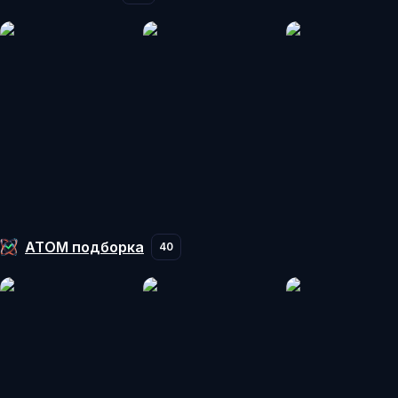
ATOM подборка
40