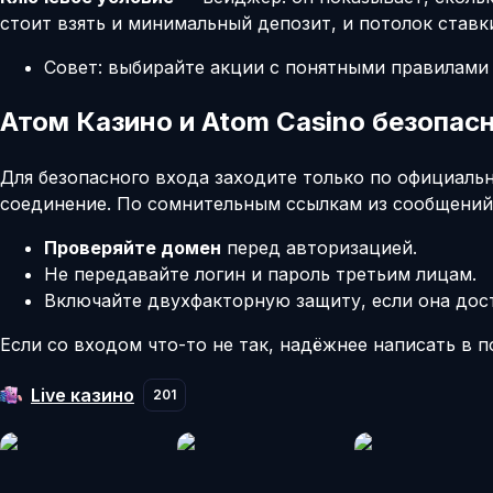
стоит взять и минимальный депозит, и потолок ставк
Совет:
выбирайте акции с понятными правилами 
Атом Казино и Atom Casino безопас
Для безопасного входа заходите только по официаль
соединение. По сомнительным ссылкам из сообщений 
Проверяйте домен
перед авторизацией.
Не передавайте
логин и пароль третьим лицам.
Включайте двухфакторную защиту, если она дос
Если со входом что-то не так, надёжнее написать в п
Live казино
201