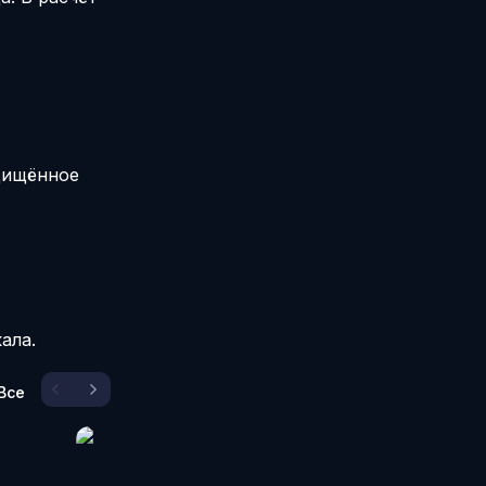
ащищённое
ала.
Все