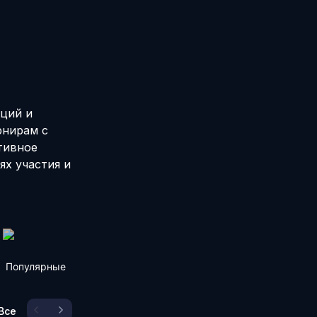
аций и
рнирам с
тивное
ях участия и
Популярные
Слоты
Все