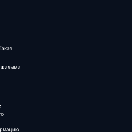
Такая
с живыми
е
го
ормацию