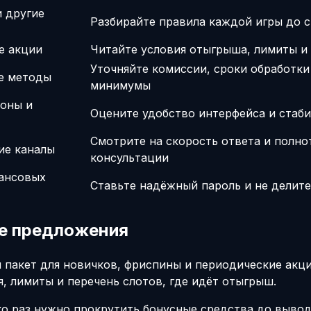
и другие
Разбирайте правила каждой игры до 
е акции
Читайте условия отыгрыша, лимиты и
Уточняйте комиссии, сроки обработки
е методы
минимумы
фоны и
Оцените удобство интерфейса и стаб
Смотрите на скорость ответа и полно
ие каналы
консультации
нансовых
Ставьте надёжный пароль и не делит
ые предложения
пакет для новичков, фриспины и периодические акци
я, лимиты и перечень слотов, где идёт отыгрыш.
о раз нужно прокрутить бонусные средства до вывода