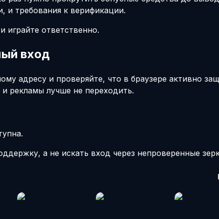
и, и требования к верификации.
и играйте ответственно.
ный вход
ному адресу и проверяйте, что в браузере активно з
и рекламы лучше не переходить.
тупна.
оддержку, а не искать вход через непроверенные зерк