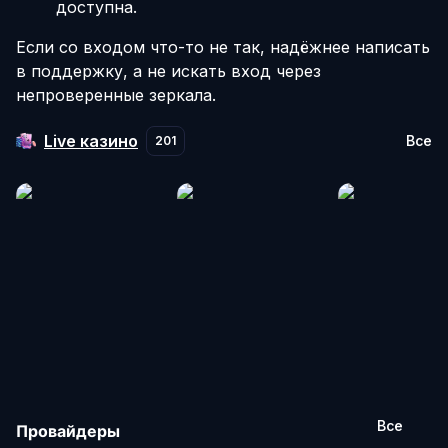
доступна.
Если со входом что-то не так, надёжнее написать
в поддержку, а не искать вход через
непроверенные зеркала.
Live казино
Все
201
Все
Провайдеры