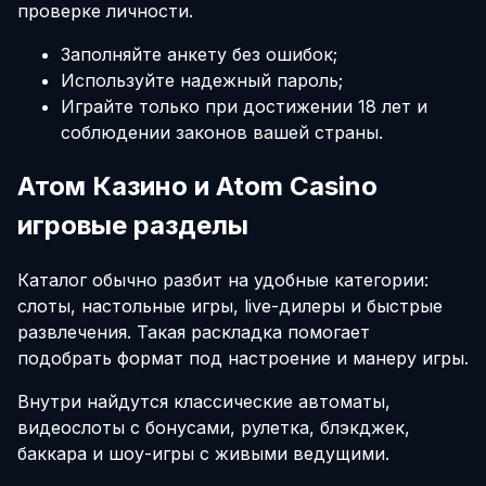
проверке личности.
Заполняйте анкету без ошибок;
Используйте надежный пароль;
Играйте только при достижении 18 лет и
соблюдении законов вашей страны.
Атом Казино и Atom Casino
игровые разделы
Каталог обычно разбит на удобные категории:
слоты, настольные игры, live-дилеры и быстрые
развлечения. Такая раскладка помогает
подобрать формат под настроение и манеру игры.
Внутри найдутся классические автоматы,
видеослоты с бонусами, рулетка, блэкджек,
баккара и шоу-игры с живыми ведущими.