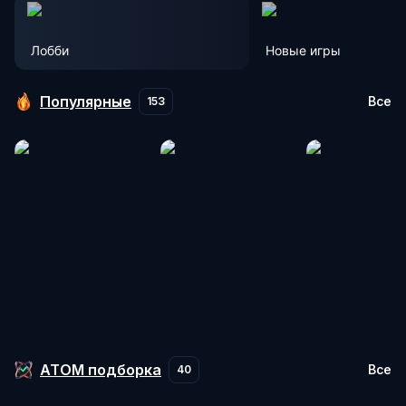
Лобби
Новые игры
Популярные
Все
153
ATOM подборка
Все
40