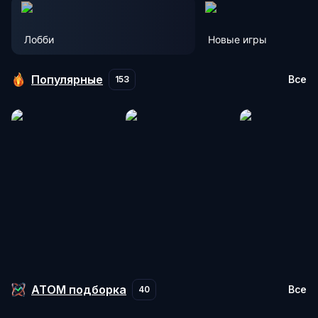
Лобби
Новые игры
Популярные
Все
153
ATOM подборка
Все
40