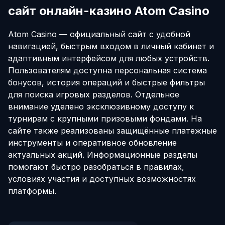
сайт онлайн-казино Atom Casino
Atom Casino — официальный сайт с удобной
навигацией, быстрым входом в личный кабинет и
адаптивным интерфейсом для любых устройств.
Пользователям доступна персональная система
бонусов, история операций и быстрые фильтры
для поиска игровых разделов. Отдельное
внимание уделено эксклюзивному доступу к
турнирам с крупными призовыми фондами. На
сайте также реализованы защищённые платежные
инструменты и оперативное обновление
актуальных акций. Информационные разделы
помогают быстро разобраться в правилах,
условиях участия и доступных возможностях
платформы.