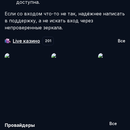
доступна.
Если со входом что-то не так, надёжнее написать
в поддержку, а не искать вход через
непроверенные зеркала.
Live казино
Все
201
Все
Провайдеры