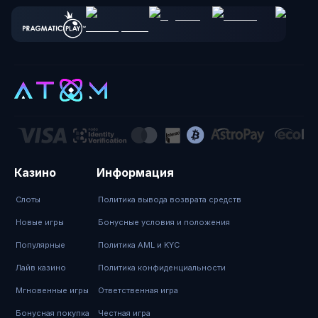
Казино
Информация
Слоты
Политика вывода возврата средств
Новые игры
Бонусные условия и положения
Популярные
Политика AML и KYC
Лайв казино
Политика конфиденциальности
Мгновенные игры
Ответственная игра
Бонусная покупка
Честная игра