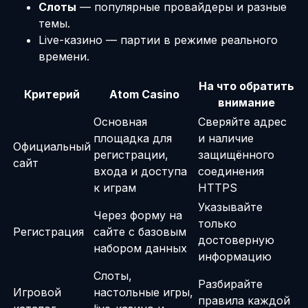
Слоты
— популярные провайдеры и разные
темы.
Live-казино
— партии в режиме реального
времени.
На что обратить
Критерий
Atom Casino
внимание
Основная
Сверяйте адрес
площадка для
и наличие
Официальный
регистрации,
защищённого
сайт
входа и доступа
соединения
к играм
HTTPS
Указывайте
Через форму на
только
Регистрация
сайте с базовым
достоверную
набором данных
информацию
Слоты,
Разбирайте
Игровой
настольные игры,
правила каждой