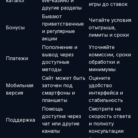
каталог
live-казино и
игры до ставок
другие разделы
Бывают
Читайте условия
приветственные
Бонусы
отыгрыша,
и регулярные
лимиты и сроки
акции
Пополнение и
Уточняйте
вывод через
комиссии, сроки
Платежи
доступные
обработки и
методы
минимумы
Сайт может быть
Оцените
Мобильная
заточен под
удобство
версия
смартфоны и
интерфейса и
планшеты
стабильность
Помощь
Смотрите на
доступна через
скорость ответа
Поддержка
чат или другие
и полноту
каналы
консультации