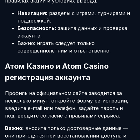
правилах акций и условиях вывода.
Навигация:
разделы с играми, турнирами и
поддержкой.
Безопасность:
защита данных и проверка
аккаунта.
Важно:
играть следует только
совершеннолетним и ответственно.
Атом Казино и Atom Casino
регистрация аккаунта
Профиль на официальном сайте заводится за
несколько минут: откройте форму регистрации,
введите e-mail или телефон, задайте пароль и
подтвердите согласие с правилами сервиса.
Важно:
вносите только достоверные данные —
они пригодятся при восстановлении доступа и