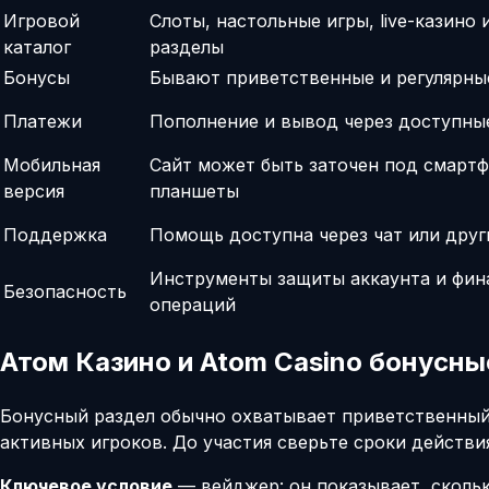
Игровой
Слоты, настольные игры, live-казино 
каталог
разделы
Бонусы
Бывают приветственные и регулярны
Платежи
Пополнение и вывод через доступны
Мобильная
Сайт может быть заточен под смарт
версия
планшеты
Поддержка
Помощь доступна через чат или друг
Инструменты защиты аккаунта и фи
Безопасность
операций
Атом Казино и Atom Casino бонусн
Бонусный раздел обычно охватывает приветственный 
активных игроков. До участия сверьте сроки действи
Ключевое условие
— вейджер: он показывает, скольк