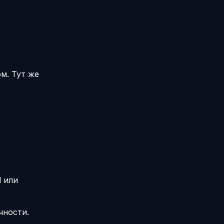
м. Тут же
l или
чности.