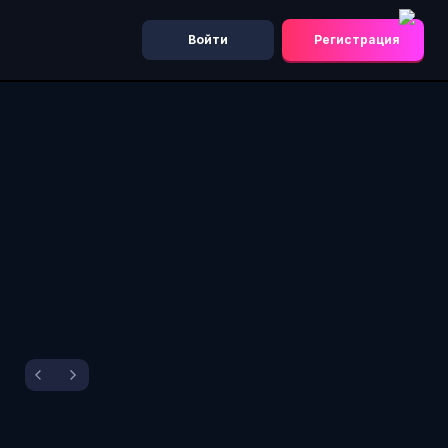
Войти
Регистрация
ПРИЛОЖЕНИЕ
ВЫВОДИ
БЫСТРЕ
И ЛОВИ
БОНУСЫ
!
Загрузить