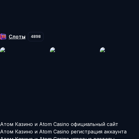
Слоты
4898
Атом Казино и Atom Casino официальный сайт
Атом Казино и Atom Casino регистрация аккаунта