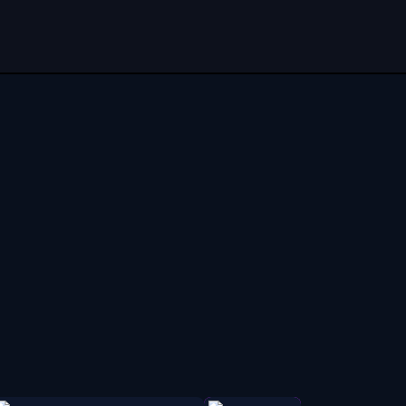
Открыть