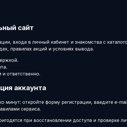
ьный сайт
ции, входа в личный кабинет и знакомства с каталого
ах, правилах акций и условиях вывода.
ержкой.
та.
 и ответственно.
ация аккаунта
о минут: откройте форму регистрации, введите e-mai
равилами сервиса.
игодятся при восстановлении доступа и проверке ли