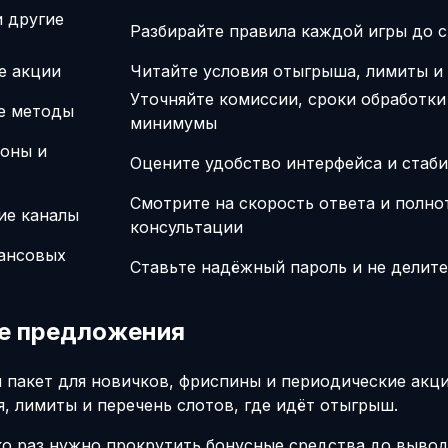
и другие
Разбирайте правила каждой игры до 
е акции
Читайте условия отыгрыша, лимиты и
Уточняйте комиссии, сроки обработки
е методы
минимумы
фоны и
Оцените удобство интерфейса и стаб
Смотрите на скорость ответа и полно
ие каналы
консультации
нансовых
Ставьте надёжный пароль и не делит
ые предложения
пакет для новичков, фриспины и периодические акци
я, лимиты и перечень слотов, где идёт отыгрыш.
о раз нужно прокрутить бонусные средства до вывода