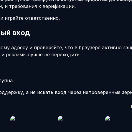
и, и требования к верификации.
и играйте ответственно.
ный вход
ному адресу и проверяйте, что в браузере активно з
и рекламы лучше не переходить.
тупна.
оддержку, а не искать вход через непроверенные зерк