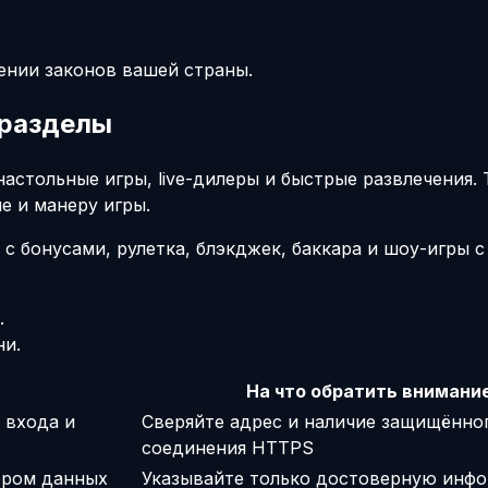
ении законов вашей страны.
 разделы
настольные игры, live-дилеры и быстрые развлечения. 
е и манеру игры.
с бонусами, рулетка, блэкджек, баккара и шоу-игры 
.
ни.
На что обратить внимани
 входа и
Сверяйте адрес и наличие защищённо
соединения HTTPS
ором данных
Указывайте только достоверную инф