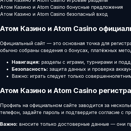
Атом Казино и Atom Casino игровые разделы
Атом Казино и Atom Casino бонусные предложения
Атом Казино и Atom Casino безопасный вход
Атом Казино и Atom Casino официал
Официальный сайт — это основная точка для регистра
обычно собраны сведения о бонусах, платёжных метод
Навигация:
разделы с играми, турнирами и подд
Безопасность:
защита данных и проверка аккаун
Важно:
играть следует только совершеннолетним
Атом Казино и Atom Casino регистр
Профиль на официальном сайте заводится за нескольк
телефон, задайте пароль и подтвердите согласие с п
Важно:
вносите только достоверные данные — они пр