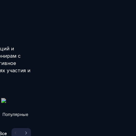
аций и
рнирам с
тивное
ях участия и
Популярные
Слоты
Все