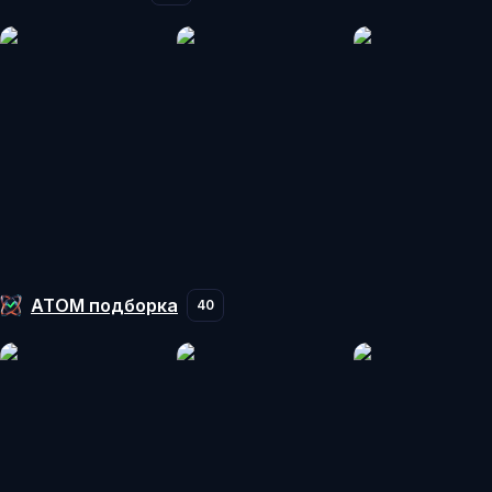
ATOM подборка
40