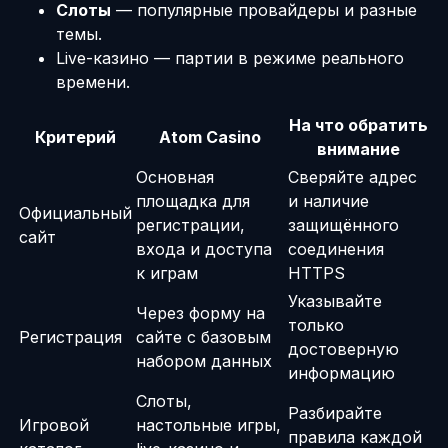
Слоты
— популярные провайдеры и разные
темы.
Live-казино
— партии в режиме реального
времени.
На что обратить
Критерий
Atom Casino
внимание
Основная
Сверяйте адрес
площадка для
и наличие
Официальный
регистрации,
защищённого
сайт
входа и доступа
соединения
к играм
HTTPS
Указывайте
Через форму на
только
Регистрация
сайте с базовым
достоверную
набором данных
информацию
Слоты,
Разбирайте
Игровой
настольные игры,
правила каждой