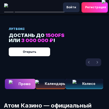
Войти
Регистрация
ЛУТБОКС
ДОСТАНЬ ДО
1500FS
ИЛИ
3 000 000 ₽
!
Открыть
Открыть
Календарь
Колесо
Промо
Атом Казино — официальный