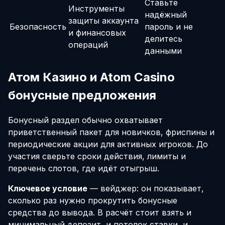
Ставьте
Инструменты
надёжный
защиты аккаунта
Безопасность
пароль и не
и финансовых
делитесь
операций
данными
Атом Казино и Atom Casino
бонусные предложения
Бонусный раздел обычно охватывает
приветственный пакет для новичков, фриспины и
периодические акции для активных игроков. До
участия сверьте сроки действия, лимиты и
перечень слотов, где идёт отыгрыш.
Ключевое условие
— вейджер: он показывает,
сколько раз нужно прокрутить бонусные
средства до вывода. В расчёт стоит взять и
минимальный депозит, и потолок ставки, и