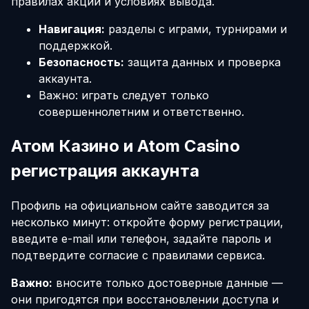
правилах акций и условиях вывода.
Навигация:
разделы с играми, турнирами и
поддержкой.
Безопасность:
защита данных и проверка
аккаунта.
Важно:
играть следует только
совершеннолетним и ответственно.
Атом Казино и Atom Casino
регистрация аккаунта
Профиль на официальном сайте заводится за
несколько минут: откройте форму регистрации,
введите e-mail или телефон, задайте пароль и
подтвердите согласие с правилами сервиса.
Важно:
вносите только достоверные данные —
они пригодятся при восстановлении доступа и