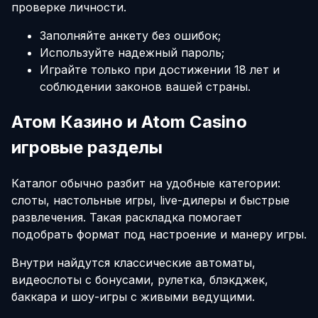
проверке личности.
Заполняйте анкету без ошибок;
Используйте надежный пароль;
Играйте только при достижении 18 лет и
соблюдении законов вашей страны.
Атом Казино и Atom Casino
игровые разделы
Каталог обычно разбит на удобные категории:
слоты, настольные игры, live-дилеры и быстрые
развлечения. Такая раскладка помогает
подобрать формат под настроение и манеру игры.
Внутри найдутся классические автоматы,
видеослоты с бонусами, рулетка, блэкджек,
баккара и шоу-игры с живыми ведущими.