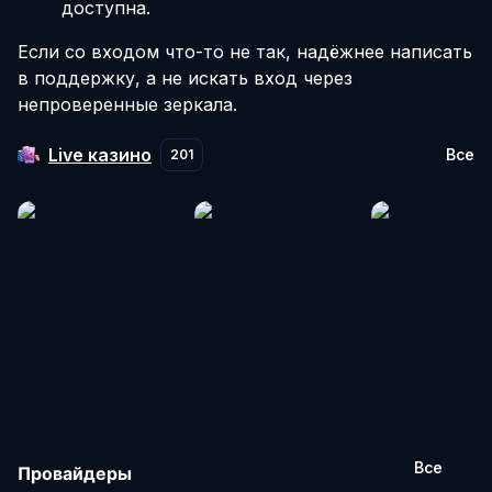
доступна.
Если со входом что-то не так, надёжнее написать
в поддержку, а не искать вход через
непроверенные зеркала.
Live казино
Все
201
Все
Провайдеры