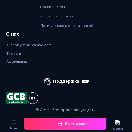
Правила игры
Условия и положения
Политика рассмотрения жалоб
О нас
support@atom-casino.com
Telegram
Аффилиатам
Поддержка
© Atom. Все права защищены.
Меню
Search