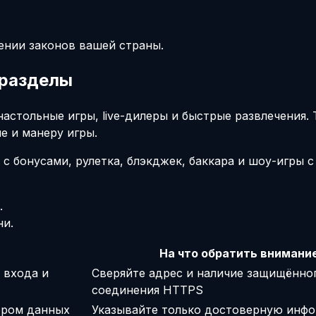
ении законов вашей страны.
 разделы
настольные игры, live-дилеры и быстрые развлечения. 
е и манеру игры.
с бонусами, рулетка, блэкджек, баккара и шоу-игры 
.
ни.
На что обратить внимани
 входа и
Сверяйте адрес и наличие защищённо
соединения HTTPS
ором данных
Указывайте только достоверную инф