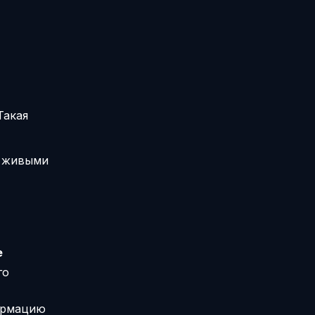
Такая
с живыми
е
го
ормацию