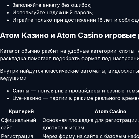
Заполняйте анкету без ошибок;
Используйте надежный пароль;
Играйте только при достижении 18 лет и соблюд
Атом Казино и Atom Casino игровые
Каталог обычно разбит на удобные категории: слоты, 
раскладка помогает подобрать формат под настроени
Внутри найдутся классические автоматы, видеослоты 
ведущими.
Слоты
— популярные провайдеры и разные темы
Live-казино
— партии в режиме реального време
Критерий
Atom Casino
Официальный
Основная площадка для регистрации,
сайт
доступа к играм
Регистрация
Через форму на сайте с базовым наб