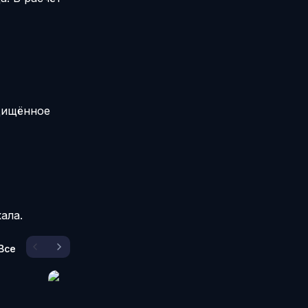
ащищённое
ала.
Все