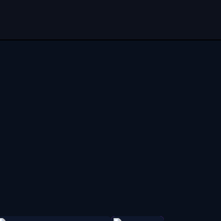
Открыть