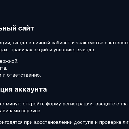
ьный сайт
ции, входа в личный кабинет и знакомства с каталого
ах, правилах акций и условиях вывода.
ержкой.
та.
 и ответственно.
ация аккаунта
о минут: откройте форму регистрации, введите e-mai
равилами сервиса.
игодятся при восстановлении доступа и проверке ли