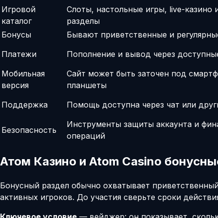
Игровой
Слоты, настольные игры, live-казино 
каталог
разделы
Бонусы
Бывают приветственные и регулярны
Платежи
Пополнение и вывод через доступны
Мобильная
Сайт может быть заточен под смарт
версия
планшеты
Поддержка
Помощь доступна через чат или друг
Инструменты защиты аккаунта и фи
Безопасность
операций
Атом Казино и Atom Casino бонусн
Бонусный раздел обычно охватывает приветственный 
активных игроков. До участия сверьте сроки действи
Ключевое условие
— вейджер: он показывает, скольк