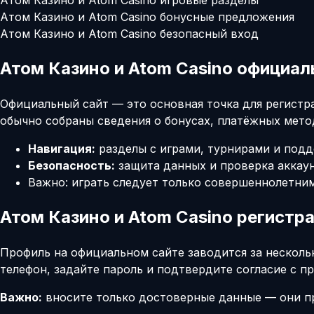
Атом Казино и Atom Casino игровые разделы
Атом Казино и Atom Casino бонусные предложения
Атом Казино и Atom Casino безопасный вход
Атом Казино и Atom Casino официал
Официальный сайт — это основная точка для регистра
обычно собраны сведения о бонусах, платёжных метод
Навигация:
разделы с играми, турнирами и подд
Безопасность:
защита данных и проверка аккаун
Важно:
играть следует только совершеннолетним
Атом Казино и Atom Casino регистр
Профиль на официальном сайте заводится за нескольк
телефон, задайте пароль и подтвердите согласие с п
Важно:
вносите только достоверные данные — они пр