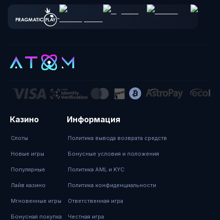
Казино
Информация
Слоты
Политика вывода возврата средств
Новые игры
Бонусные условия и положения
Популярные
Политика AML и KYC
Лайв казино
Политика конфиденциальности
Мгновенные игры
Ответственная игра
Бонусная покупка
Честная игра