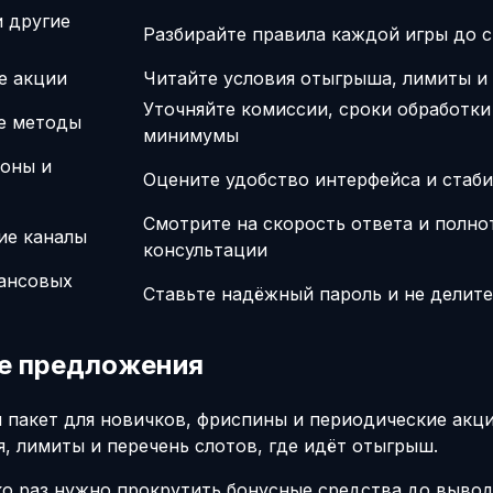
и другие
Разбирайте правила каждой игры до 
е акции
Читайте условия отыгрыша, лимиты и
Уточняйте комиссии, сроки обработки
е методы
минимумы
фоны и
Оцените удобство интерфейса и стаб
Смотрите на скорость ответа и полно
ие каналы
консультации
нансовых
Ставьте надёжный пароль и не делит
ые предложения
пакет для новичков, фриспины и периодические акци
я, лимиты и перечень слотов, где идёт отыгрыш.
о раз нужно прокрутить бонусные средства до вывода