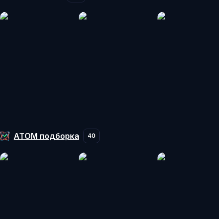
ATOM подборка
40