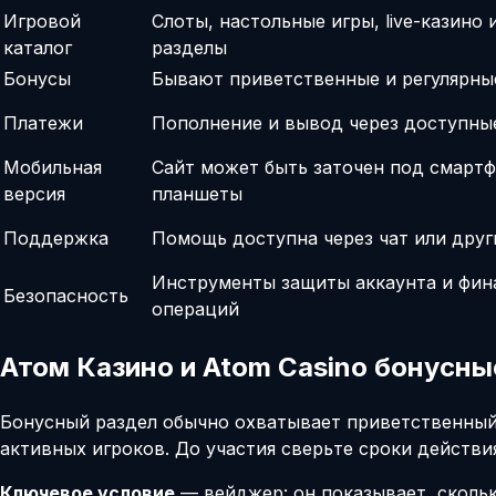
Игровой
Слоты, настольные игры, live-казино 
каталог
разделы
Бонусы
Бывают приветственные и регулярны
Платежи
Пополнение и вывод через доступны
Мобильная
Сайт может быть заточен под смарт
версия
планшеты
Поддержка
Помощь доступна через чат или друг
Инструменты защиты аккаунта и фи
Безопасность
операций
Атом Казино и Atom Casino бонусн
Бонусный раздел обычно охватывает приветственный 
активных игроков. До участия сверьте сроки действи
Ключевое условие
— вейджер: он показывает, скольк