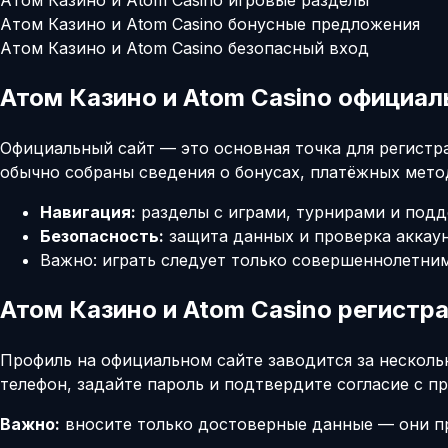
Атом Казино и Atom Casino игровые разделы
Атом Казино и Atom Casino бонусные предложения
Атом Казино и Atom Casino безопасный вход
Атом Казино и Atom Casino официал
Официальный сайт — это основная точка для регистра
обычно собраны сведения о бонусах, платёжных метод
Навигация:
разделы с играми, турнирами и подд
Безопасность:
защита данных и проверка аккаун
Важно:
играть следует только совершеннолетним
Атом Казино и Atom Casino регистр
Профиль на официальном сайте заводится за нескольк
телефон, задайте пароль и подтвердите согласие с п
Важно:
вносите только достоверные данные — они пр