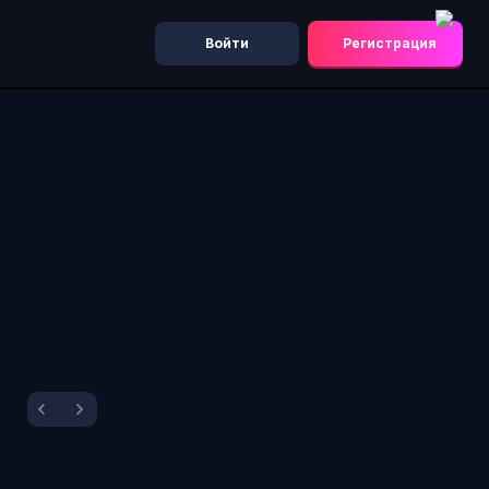
Войти
Регистрация
ПРИЛОЖЕНИЕ
ВЫВОДИ
БЫСТРЕ
И ЛОВИ
БОНУСЫ
!
Загрузить