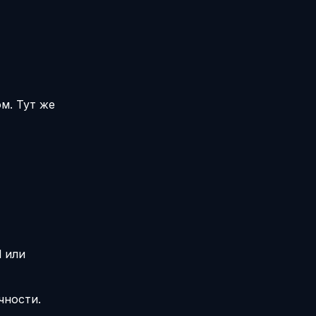
м. Тут же
l или
чности.