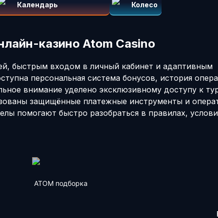
Календарь
Колесо
нлайн-казино Atom Casino
ей, быстрым входом в личный кабинет и адаптивным
ступна персональная система бонусов, история опер
льное внимание уделено эксклюзивному доступу к ту
изованы защищённые платежные инструменты и опера
лы помогают быстро разобраться в правилах, услови
ATOM подборка