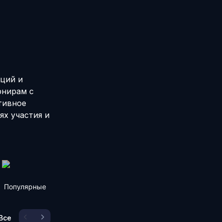
аций и
рнирам с
тивное
ях участия и
Популярные
Слоты
Все