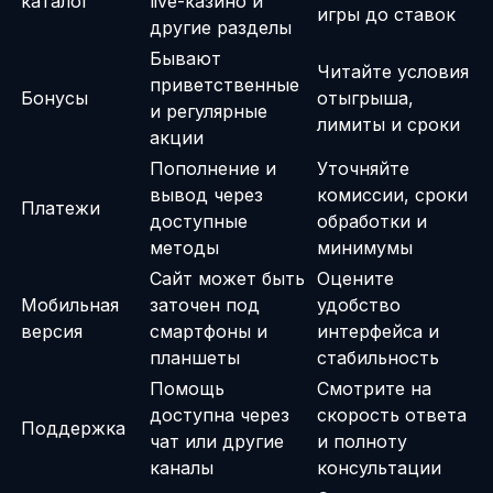
каталог
live-казино и
игры до ставок
другие разделы
Бывают
Читайте условия
приветственные
Бонусы
отыгрыша,
и регулярные
лимиты и сроки
акции
Пополнение и
Уточняйте
вывод через
комиссии, сроки
Платежи
доступные
обработки и
методы
минимумы
Сайт может быть
Оцените
Мобильная
заточен под
удобство
версия
смартфоны и
интерфейса и
планшеты
стабильность
Помощь
Смотрите на
доступна через
скорость ответа
Поддержка
чат или другие
и полноту
каналы
консультации