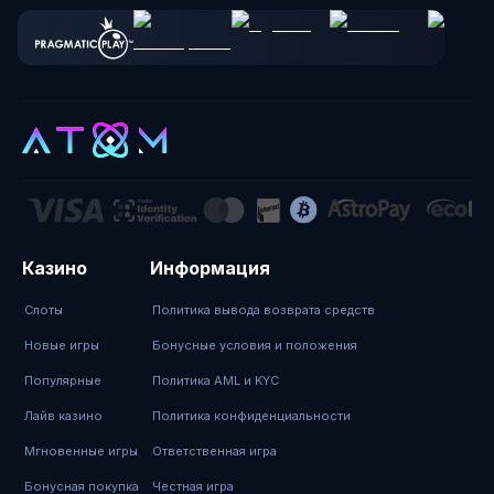
Казино
Информация
Слоты
Политика вывода возврата средств
Новые игры
Бонусные условия и положения
Популярные
Политика AML и KYC
Лайв казино
Политика конфиденциальности
Мгновенные игры
Ответственная игра
Бонусная покупка
Честная игра