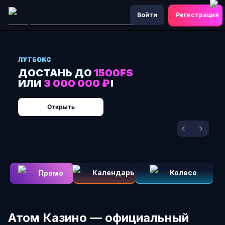
Войти
Регистрация
ЛУТБОКС
ДОСТАНЬ ДО
1500FS
ИЛИ
3 000 000 ₽
!
Открыть
Открыть
Календарь
Колесо
Промо
Атом Казино — официальный