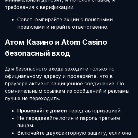
требования к верификации.
Совет:
выбирайте акции с понятными
правилами и играйте ответственно.
Атом Казино и Atom Casino
безопасный вход
Для безопасного входа заходите только по
официальному адресу и проверяйте, что в
браузере активно защищённое соединение. По
сомнительным ссылкам из сообщений и рекламы
лучше не переходить.
Проверяйте домен
перед авторизацией.
Не передавайте
логин и пароль третьим
лицам.
Включайте двухфакторную защиту, если она