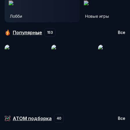
Лобби
Новые игры
Популярные
Все
153
ATOM подборка
Все
40