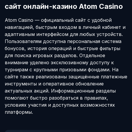
сайт онлайн-казино Atom Casino
Atom Casino — официальный сайт с удобной
навигацией, быстрым входом в личный кабинет и
адаптивным интерфейсом для любых устройств.
Пользователям доступна персональная система
бонусов, история операций и быстрые фильтры
для поиска игровых разделов. Отдельное
внимание уделено эксклюзивному доступу к
турнирам с крупными призовыми фондами. На
сайте также реализованы защищённые платежные
инструменты и оперативное обновление
актуальных акций. Информационные разделы
помогают быстро разобраться в правилах,
условиях участия и доступных возможностях
платформы.