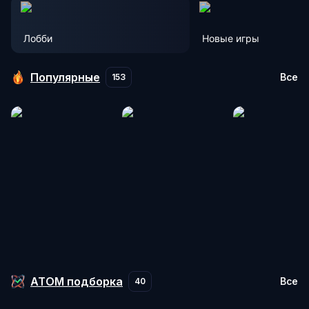
Лобби
Новые игры
Популярные
Все
153
ATOM подборка
Все
40