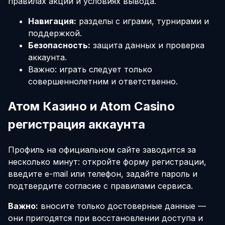
правилах акций и условиях вывода.
Навигация:
разделы с играми, турнирами и
поддержкой.
Безопасность:
защита данных и проверка
аккаунта.
Важно:
играть следует только
совершеннолетним и ответственно.
Атом Казино и Atom Casino
регистрация аккаунта
Профиль на официальном сайте заводится за
несколько минут: откройте форму регистрации,
введите e-mail или телефон, задайте пароль и
подтвердите согласие с правилами сервиса.
Важно:
вносите только достоверные данные —
они пригодятся при восстановлении доступа и