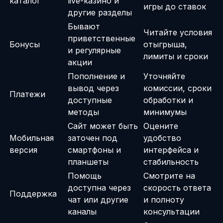
каталог
live-казино и
игры до ставок
другие разделы
Бывают
Читайте условия
приветственные
Бонусы
отыгрыша,
и регулярные
лимиты и сроки
акции
Пополнение и
Уточняйте
вывод через
комиссии, сроки
Платежи
доступные
обработки и
методы
минимумы
Сайт может быть
Оцените
Мобильная
заточен под
удобство
версия
смартфоны и
интерфейса и
планшеты
стабильность
Помощь
Смотрите на
доступна через
скорость ответа
Поддержка
чат или другие
и полноту
каналы
консультации