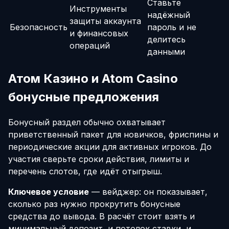
Ставьте
Инструменты
надёжный
защиты аккаунта
Безопасность
пароль и не
и финансовых
делитесь
операций
данными
Атом Казино и Atom Casino
бонусные предложения
Бонусный раздел обычно охватывает
приветственный пакет для новичков, фриспины и
периодические акции для активных игроков. До
участия сверьте сроки действия, лимиты и
перечень слотов, где идёт отыгрыш.
Ключевое условие
— вейджер: он показывает,
сколько раз нужно прокрутить бонусные
средства до вывода. В расчёт стоит взять и
минимальный депозит, и потолок ставки, и