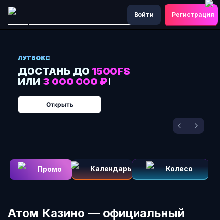
Войти
Регистрация
ЛУТБОКС
ДОСТАНЬ ДО
1500FS
ИЛИ
3 000 000 ₽
!
Открыть
Открыть
Календарь
Колесо
Промо
Атом Казино — официальный