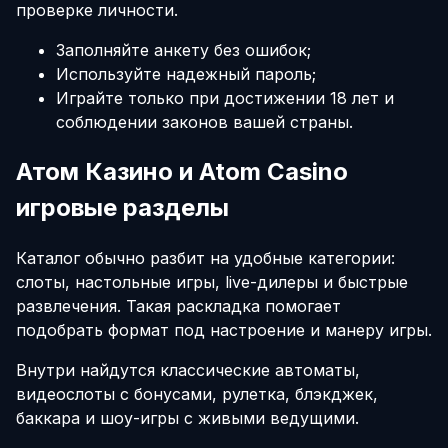
проверке личности.
Заполняйте анкету без ошибок;
Используйте надежный пароль;
Играйте только при достижении 18 лет и
соблюдении законов вашей страны.
Атом Казино и Atom Casino
игровые разделы
Каталог обычно разбит на удобные категории:
слоты, настольные игры, live-дилеры и быстрые
развлечения. Такая раскладка помогает
подобрать формат под настроение и манеру игры.
Внутри найдутся классические автоматы,
видеослоты с бонусами, рулетка, блэкджек,
баккара и шоу-игры с живыми ведущими.