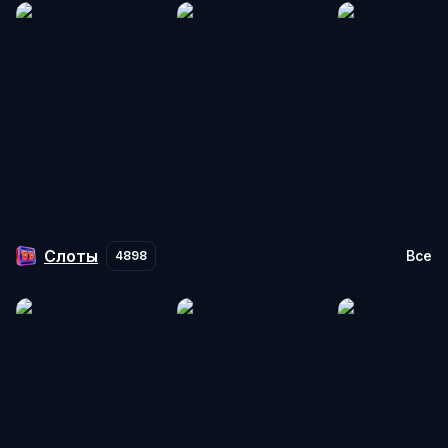
Слоты
Все
4898