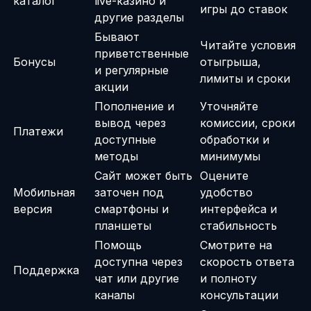
каталог
live-казино и
игры до ставок
другие разделы
Бывают
Читайте условия
приветственные
Бонусы
отыгрыша,
и регулярные
лимиты и сроки
акции
Пополнение и
Уточняйте
вывод через
комиссии, сроки
Платежи
доступные
обработки и
методы
минимумы
Сайт может быть
Оцените
Мобильная
заточен под
удобство
версия
смартфоны и
интерфейса и
планшеты
стабильность
Помощь
Смотрите на
доступна через
скорость ответа
Поддержка
чат или другие
и полноту
каналы
консультации