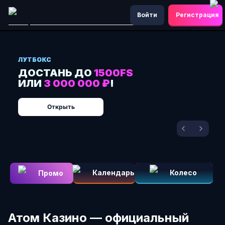
Войти
Регистрация
ЛУТБОКС
ДОСТАНЬ ДО
1500FS
ИЛИ
3 000 000 ₽
!
Открыть
Открыть
Календарь
Колесо
Промо
Атом Казино — официальный