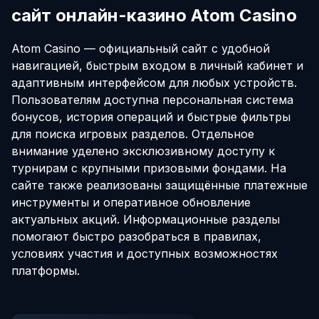
сайт онлайн-казино Atom Casino
Atom Casino — официальный сайт с удобной
навигацией, быстрым входом в личный кабинет и
адаптивным интерфейсом для любых устройств.
Пользователям доступна персональная система
бонусов, история операций и быстрые фильтры
для поиска игровых разделов. Отдельное
внимание уделено эксклюзивному доступу к
турнирам с крупными призовыми фондами. На
сайте также реализованы защищённые платежные
инструменты и оперативное обновление
актуальных акций. Информационные разделы
помогают быстро разобраться в правилах,
условиях участия и доступных возможностях
платформы.