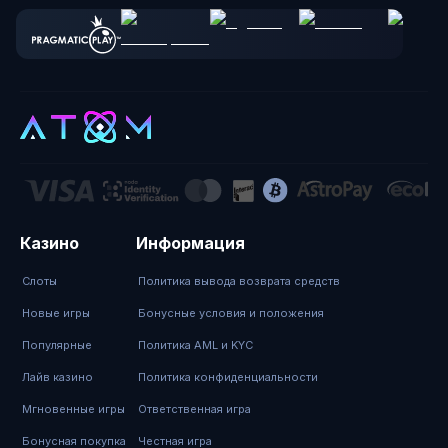
Казино
Информация
Слоты
Политика вывода возврата средств
Новые игры
Бонусные условия и положения
Популярные
Политика AML и KYC
Лайв казино
Политика конфиденциальности
Мгновенные игры
Ответственная игра
Бонусная покупка
Честная игра