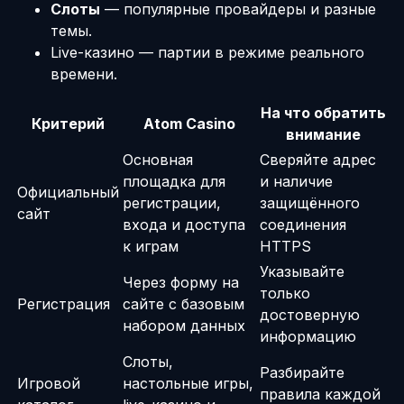
Слоты
— популярные провайдеры и разные
темы.
Live-казино
— партии в режиме реального
времени.
На что обратить
Критерий
Atom Casino
внимание
Основная
Сверяйте адрес
площадка для
и наличие
Официальный
регистрации,
защищённого
сайт
входа и доступа
соединения
к играм
HTTPS
Указывайте
Через форму на
только
Регистрация
сайте с базовым
достоверную
набором данных
информацию
Слоты,
Разбирайте
Игровой
настольные игры,
правила каждой