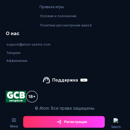
Правила игры
Условия и положения
Политика рассмотрения жалоб
О нас
support@atom-casino.com
Telegram
Аффилиатам
Поддержка
© Atom. Все права защищены.
Меню
Search