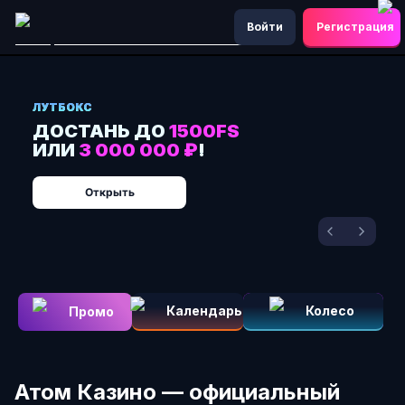
Войти
Регистрация
ЛУТБОКС
ДОСТАНЬ ДО
1500FS
ИЛИ
3 000 000 ₽
!
Открыть
Открыть
Календарь
Колесо
Промо
Атом Казино — официальный