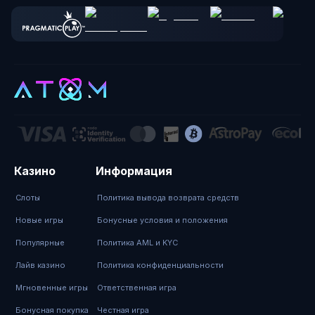
Казино
Информация
Слоты
Политика вывода возврата средств
Новые игры
Бонусные условия и положения
Популярные
Политика AML и KYC
Лайв казино
Политика конфиденциальности
Мгновенные игры
Ответственная игра
Бонусная покупка
Честная игра