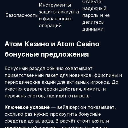
Ставьте
Инструменты
надёжный
защиты аккаунта
Безопасность
пароль и не
и финансовых
делитесь
операций
данными
Атом Казино и Atom Casino
бонусные предложения
Бонусный раздел обычно охватывает
приветственный пакет для новичков, фриспины и
периодические акции для активных игроков. До
участия сверьте сроки действия, лимиты и
перечень слотов, где идёт отыгрыш.
Ключевое условие
— вейджер: он показывает,
сколько раз нужно прокрутить бонусные
средства до вывода. В расчёт стоит взять и
минимальный депозит, и потолок ставки, и