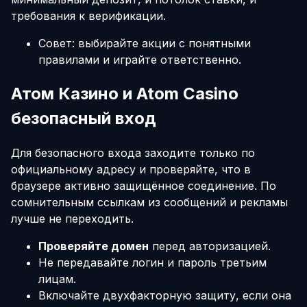
требования к верификации.
Совет:
выбирайте акции с понятными
правилами и играйте ответственно.
Атом Казино и Atom Casino
безопасный вход
Для безопасного входа заходите только по
официальному адресу и проверяйте, что в
браузере активно защищённое соединение. По
сомнительным ссылкам из сообщений и рекламы
лучше не переходить.
Проверяйте домен
перед авторизацией.
Не передавайте
логин и пароль третьим
лицам.
Включайте двухфакторную защиту, если она