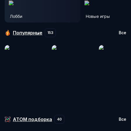
Лобби
Новые игры
Популярные
Все
153
ATOM подборка
Все
40