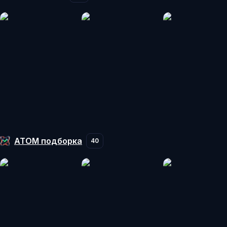
ATOM подборка
40