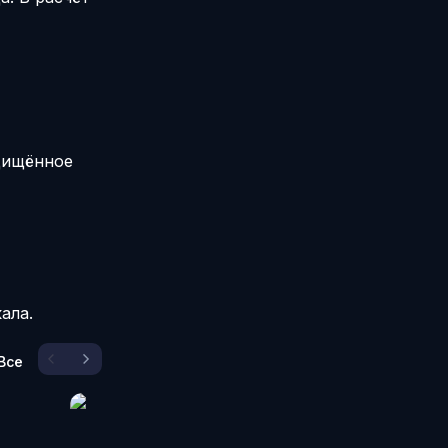
ащищённое
ала.
Все