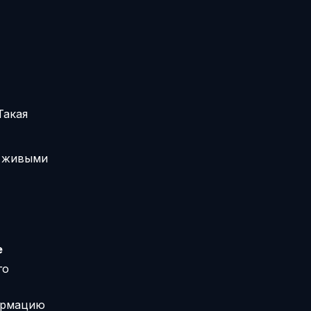
Такая
с живыми
е
го
ормацию