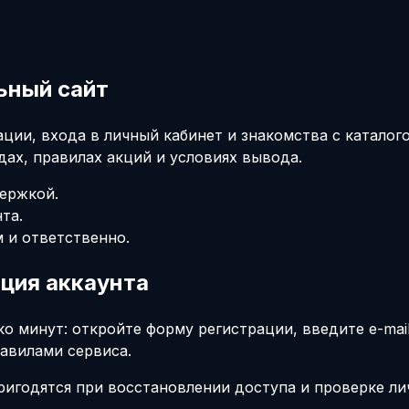
ьный сайт
ции, входа в личный кабинет и знакомства с каталого
ах, правилах акций и условиях вывода.
ержкой.
та.
 и ответственно.
ация аккаунта
о минут: откройте форму регистрации, введите e-mai
равилами сервиса.
игодятся при восстановлении доступа и проверке ли