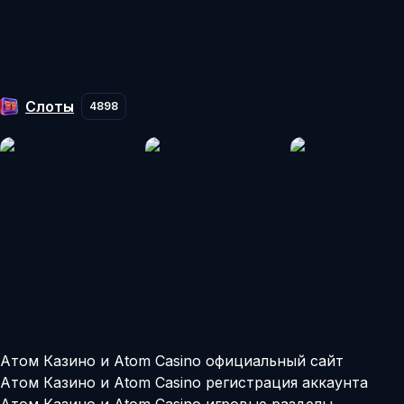
Слоты
4898
Атом Казино и Atom Casino официальный сайт
Атом Казино и Atom Casino регистрация аккаунта