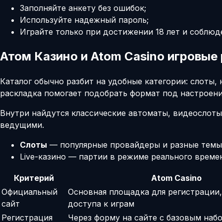
Заполняйте анкету без ошибок;
Используйте надежный пароль;
Играйте только при достижении 18 лет и соблюд
Атом Казино и Atom Casino игровые
Каталог обычно разбит на удобные категории: слоты, 
раскладка помогает подобрать формат под настроени
Внутри найдутся классические автоматы, видеослоты 
ведущими.
Слоты
— популярные провайдеры и разные темы
Live-казино
— партии в режиме реального време
Критерий
Atom Casino
Официальный
Основная площадка для регистрации,
сайт
доступа к играм
Регистрация
Через форму на сайте с базовым наб