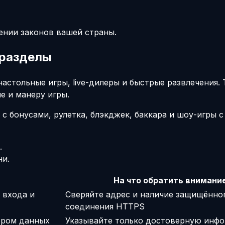
ении законов вашей страны.
 разделы
настольные игры, live-дилеры и быстрые развлечения. 
е и манеру игры.
с бонусами, рулетка, блэкджек, баккара и шоу-игры 
.
ни.
На что обратить внимани
 входа и
Сверяйте адрес и наличие защищённо
соединения HTTPS
ором данных
Указывайте только достоверную инф