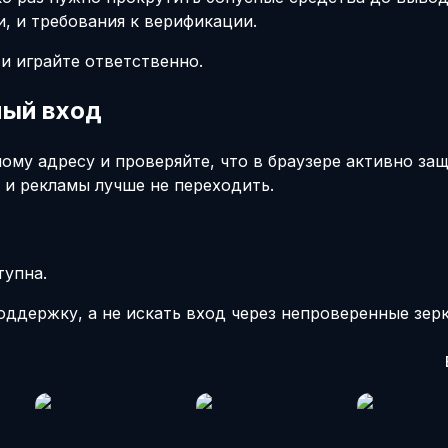
и, и требования к верификации.
и играйте ответственно.
ный вход
ному адресу и проверяйте, что в браузере активно з
и рекламы лучше не переходить.
тупна.
оддержку, а не искать вход через непроверенные зерк