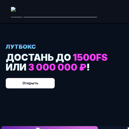
ЛУТБОКС
ДОСТАНЬ ДО
1500FS
ИЛИ
3 000 000 ₽
!
Открыть