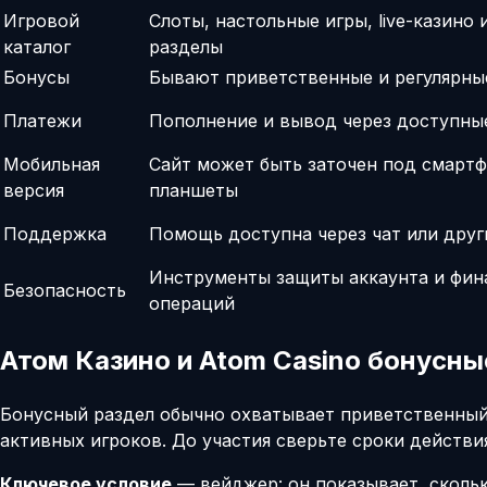
Игровой
Слоты, настольные игры, live-казино 
каталог
разделы
Бонусы
Бывают приветственные и регулярны
Платежи
Пополнение и вывод через доступны
Мобильная
Сайт может быть заточен под смарт
версия
планшеты
Поддержка
Помощь доступна через чат или друг
Инструменты защиты аккаунта и фи
Безопасность
операций
Атом Казино и Atom Casino бонусн
Бонусный раздел обычно охватывает приветственный 
активных игроков. До участия сверьте сроки действи
Ключевое условие
— вейджер: он показывает, скольк