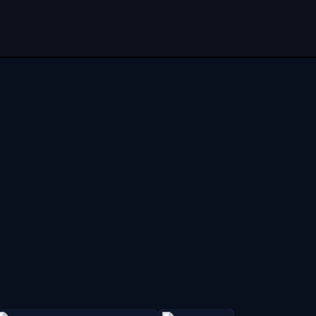
Открыть