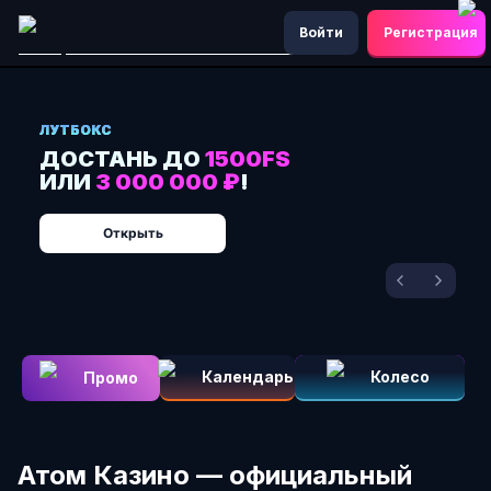
Войти
Регистрация
ЛУТБОКС
ДОСТАНЬ ДО
1500FS
ИЛИ
3 000 000 ₽
!
Открыть
Открыть
Календарь
Колесо
Промо
Атом Казино — официальный