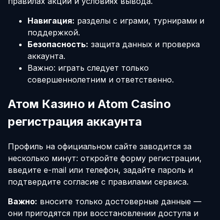
правилах акций и условиях вывода.
Навигация:
разделы с играми, турнирами и
поддержкой.
Безопасность:
защита данных и проверка
аккаунта.
Важно:
играть следует только
совершеннолетним и ответственно.
Атом Казино и Atom Casino
регистрация аккаунта
Профиль на официальном сайте заводится за
несколько минут: откройте форму регистрации,
введите e-mail или телефон, задайте пароль и
подтвердите согласие с правилами сервиса.
Важно:
вносите только достоверные данные —
они пригодятся при восстановлении доступа и