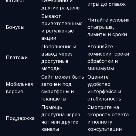
каталог
live-казино и
игры до ставок
другие разделы
Бывают
Читайте условия
приветственные
Бонусы
отыгрыша,
и регулярные
лимиты и сроки
акции
Пополнение и
Уточняйте
вывод через
комиссии, сроки
Платежи
доступные
обработки и
методы
минимумы
Сайт может быть
Оцените
Мобильная
заточен под
удобство
версия
смартфоны и
интерфейса и
планшеты
стабильность
Помощь
Смотрите на
доступна через
скорость ответа
Поддержка
чат или другие
и полноту
каналы
консультации