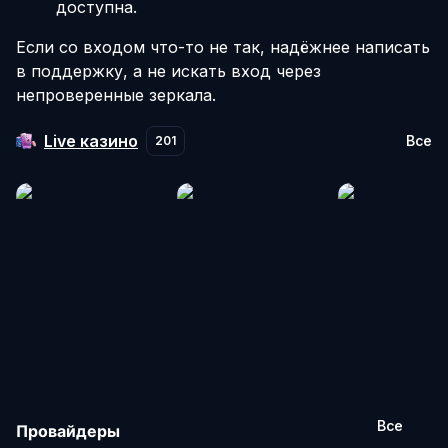
доступна.
Если со входом что-то не так, надёжнее написать
в поддержку, а не искать вход через
непроверенные зеркала.
Live казино
Все
201
Все
Провайдеры