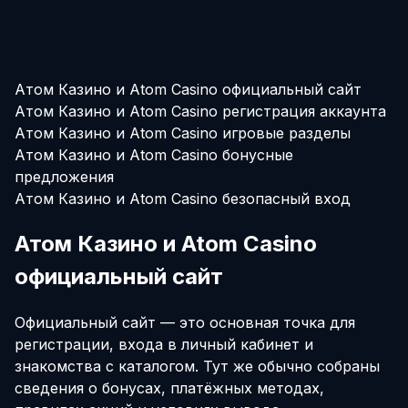
Атом Казино и Atom Casino официальный сайт
Атом Казино и Atom Casino регистрация аккаунта
Атом Казино и Atom Casino игровые разделы
Атом Казино и Atom Casino бонусные
предложения
Атом Казино и Atom Casino безопасный вход
Атом Казино и Atom Casino
официальный сайт
Официальный сайт — это основная точка для
регистрации, входа в личный кабинет и
знакомства с каталогом. Тут же обычно собраны
сведения о бонусах, платёжных методах,