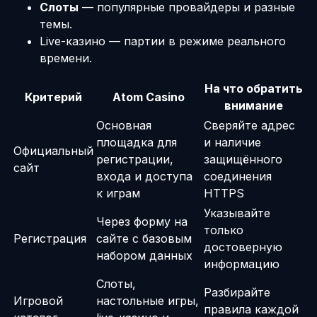
Слоты
— популярные провайдеры и разные
темы.
Live-казино
— партии в режиме реального
времени.
На что обратить
Критерий
Atom Casino
внимание
Основная
Сверяйте адрес
площадка для
и наличие
Официальный
регистрации,
защищённого
сайт
входа и доступа
соединения
к играм
HTTPS
Указывайте
Через форму на
только
Регистрация
сайте с базовым
достоверную
набором данных
информацию
Слоты,
Разбирайте
Игровой
настольные игры,
правила каждой